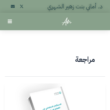
خطي
د. أماني بنت زهير الشهري
لى
لمحتوى
مراجعة